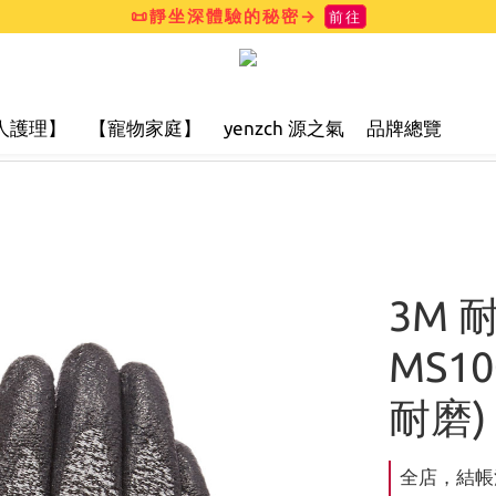
📜靜坐深體驗的秘密→
前往
人護理】
【寵物家庭】
yenzch 源之氣
品牌總覽
3M 
MS1
耐磨)
全店，結帳滿